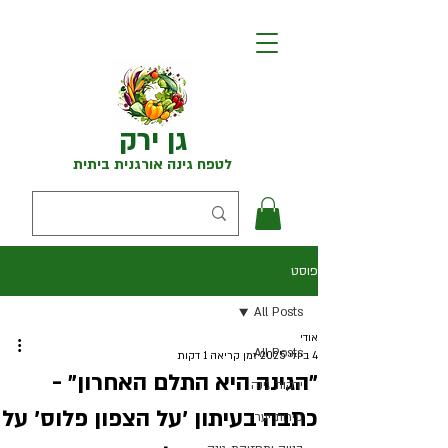
גן ירק
לטפח גינה אורגנית ביתית
פוסט
All Posts
אודי
All Posts
4 ביולי 2025
זמן קריאה 1 דקות
״הגינה היא התלם האחרון״ -
ירקות גינה
כתבה בעיתון ׳על הצפון פלוס׳ על
פירות יער