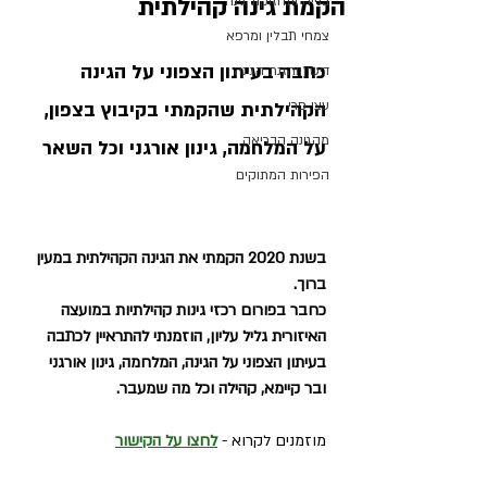
הקמת גינה קהילתית
בנייה ותחזוקת גינה
צמחי תבלין ומרפא
כתבה בעיתון הצפוני על הגינה 
דישון והזנת הגינה
עצי פרי
הקהילתית שהקמתי בקיבוץ בצפון, 
מהגינה הבריאה
על המלחמה, גינון אורגני וכל השאר 
הפירות המתוקים
בשנת 2020 הקמתי את הגינה הקהילתית במעין 
ברוך. 
כחבר בפורום רכזי גינות קהילתיות במועצה 
האיזורית גליל עליון, הוזמנתי להתראיין לכתבה 
בעיתון הצפוני על הגינה, המלחמה, גינון אורגני 
ובר קיימא, קהילה וכל מה שמעבר. 
מוזמנים לקרוא - 
לחצו על הקישור