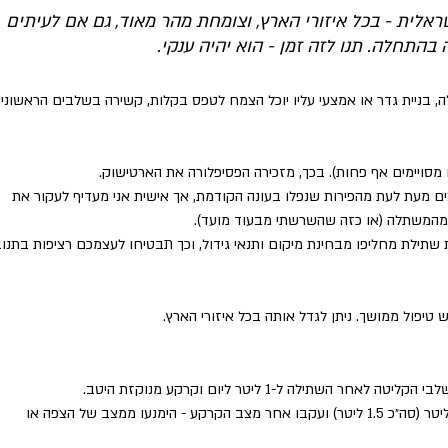
ית - בכל איזורי הארץ, וצומחת מהר מאוד, גם אם לעיתים 
התחלה. תנו לזה זמן - הוא יהיה ענקי.
, בניית גדר או אמצעי עליו יוכל הצמח לטפס בקלות, קשירה בשלבים הראשונים
ם מעת לעת מהפירות שנפלו בעונה הקודמת, אך אישית אני מעדיף לעקור את 
מהמשתלה (או כזה שהשרשתי מבעוד מועד).
שתילת מחליפו מבחינת מיקום ותנאי גידול, וכך תבטיחו לעצמכם רציפות בתנו
ש טיפול ממושך. ניתן לגדל אותה בכל איזורי הארץ.
השתילה ל-1 ליטר ליום וקרקע מנוקזת היטב.
אם מזג האויר מתחמם מאוד, הוסיפו 0.5 ליטר (סה״כ 1.5 ליטר) ועקבו אחר מצב הקרקע - הימנעו ממצב של הצפה או 