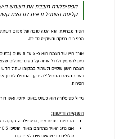
הפסיפלורה חובבת את השמש הישראל
קליטת השתיל נראית לנו קצת קשה ב
הסוד מבחינתי הוא הכנה טובה של מקום השתילה
מפני רוח חזקה והשקייה סדירה.
אורך חייו של הצמח הוא כ- 6 עד 8 שנים (בזנים מסויימים אף פחות). בכך, מזכירה הפסיפלורה את הארטישוק.
ניתן להמשיך ולגדל אותה על בסיס שתילים שצצי
הצמח הישן שסיים ולשתול במקומו שתיל חדש 
כאשר הצמח מתחיל ׳להזדקן׳, התחילו לתכנן את 
הפירות.
גידול פסיפלורה הוא פשוט באופן יחסי, ואינו דור
השקייה ודישון:
מבחינת כמויות מים, הפסיפלורה זקוקה בשלבי הקליטה לאחר 
שלולית כדי שהשורשים לא יירקבו.