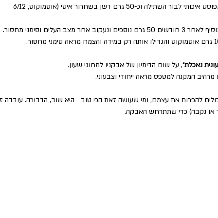
בעת השתילה - הוסיפו מנה גדושה של קומפוסט איכותי לבור השתילה וכ-50 גרם דשן בשחרור איטי (אוסמוקוט, 6/12 
צב העלים וסימני מחסור.
ונית נאכלת״
, על שום הדימיון של אבקניו למחוגי שעון.
 מרהיב המקנה למטפס מראה ייחודי וצבעוני.
כולים להפרות את עצמם, ומי שעושה זאת הכי טוב - היא שוב, הדבורה. עובדה זו
ר או נקבה) כדי שתתרחש האבקה. 