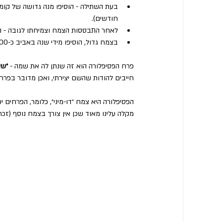
חודשים).
לאחר התבססות הצמח וצמיחתו לגובה - נוסיף לאחר 3 חודשים 50 גרם נוספים ונעקוב אחר מ
בצמח גדול, הוסיפו מידי שנה באביב כ-100 גרם אוסמוקוט והגדילו אותה רק במידה והצמח מראה סימני מחסור.
פרח הפסיפלורה הוא זה שנתן לה את שמה - 
״שע
חייבים להודות שהשם יצירתי, ואכן מדובר בפרח
הפסיפלורה היא צמח ״דו-מיני״, כלומר, הפרחים י
מקלה עלינו מאוד שכן אין צורך בצמח נוסף (זכ